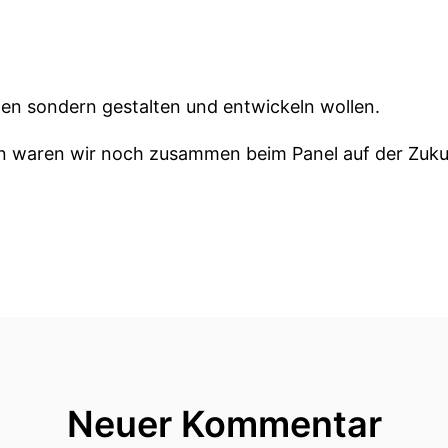
ten sondern gestalten und entwickeln wollen.
n waren wir noch zusammen beim Panel auf der Zuku
das bei Inside People in Kaltscham!
 Brandstädter zu Gast, er macht bei Danone H&R und 
Lithics Prozesseaufräumen Und lukas hat nicht nur e
 im gepack und das ist genau dass was ich an die m
HR Influencer und betreibt auf LinkedIn seine Rubrik,
Neuer Kommentar