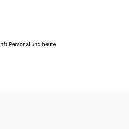
nft Personal und heute
zwar die komplizierten
ine starke meinung
arkt.
 Recruiting Fragen aus der