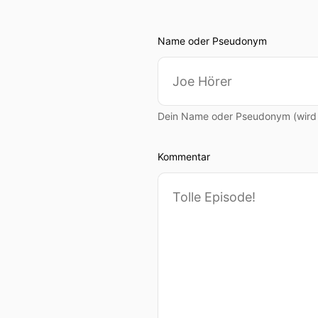
00:01:04: Deshalb passt d
00:01:07: Recruitting Fails
Name oder Pseudonym
00:01:10: Schön dass du da
00:01:12: Ja schön, dass ic
Dein Name oder Pseudonym (wird ö
00:01:13: Danke für die Ei
Kommentar
00:01:15: Lukas worüber h
00:01:18: Ähm... Worüber h
00:01:22: über schlechte R
00:01:24: also wir ähm.. I
00:01:30: Also du weißt, d