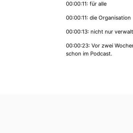
00:00:11: für alle
00:00:11: die Organisation
00:00:13: nicht nur verwal
00:00:23: Vor zwei Woche
schon im Podcast.
00:00:29: So schnell geht 
00:00:31: Heute ist Lukas
Themen Recruiting Talent 
sondern auch immer zahlen
00:00:58: Nebenbei ist er 
Hölle.